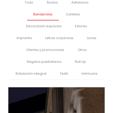
Todo
Ácidos
Adhesivos
Banderolas
Carteles
Decoración espacios
Estores
Imprenta
Letras corpóreas
Lonas
Ofertas y promociones
Otros
Regalos publicitarios
Roll Up
Rotulación integral
Textil
Vehículos
Banderola